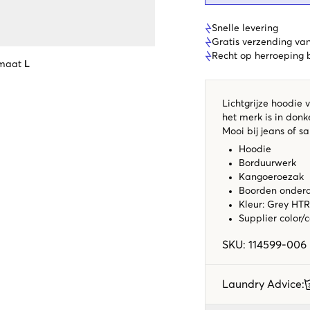
Snelle levering
Gratis verzending va
Recht op herroeping
 maat
L
Lichtgrijze hoodie 
het merk is in don
Mooi bij jeans of 
Hoodie
Borduurwerk
Kangoeroezak
Boorden ondera
Kleur: Grey HT
Supplier color/
SKU
:
114599-006
Laundry Advice
: