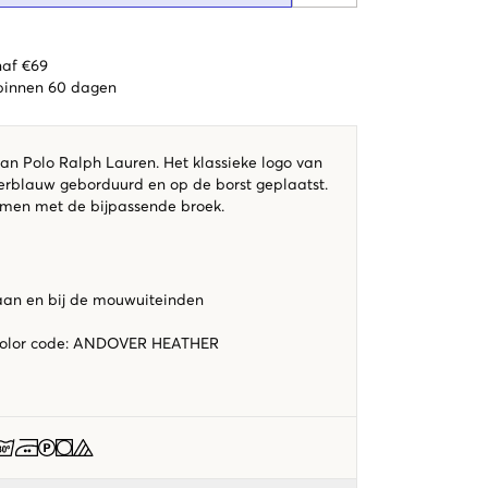
naf €69
 binnen 60 dagen
van Polo Ralph Lauren. Het klassieke logo van
kerblauw geborduurd en op de borst geplaatst.
samen met de bijpassende broek.
an en bij de mouwuiteinden
R
color code
:
ANDOVER HEATHER