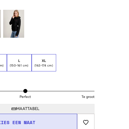
L
XL
cm)
(150-161 cm)
(163-174 cm)
Perfect
Te groot
MAATTABEL
KIES EEN MAAT