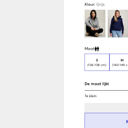
Kleur
:
Grijs
Maat
Clone modal
S
M
(136-138 cm)
(140-149 
De maat lijkt
Te klein