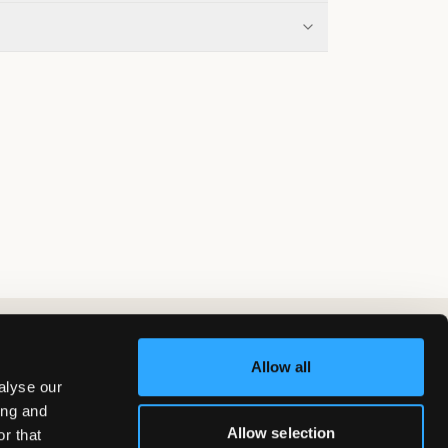
Allow all
alyse our
ing and
Allow selection
r that