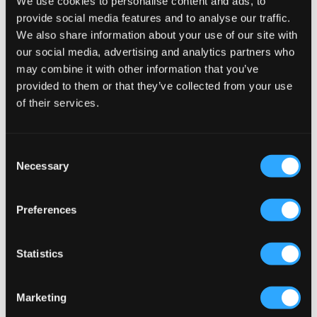
We use cookies to personalise content and ads, to
provide social media features and to analyse our traffic.
We also share information about your use of our site with
our social media, advertising and analytics partners who
may combine it with other information that you’ve
provided to them or that they’ve collected from your use
of their services.
Consent
VERKOOP
NIEUW
Necessary
Selection
VERO MODA
Gina Tricot Young 14+
Preferences
VMTESS SHORT DNM SHORTS MIX
14+ FOLDED WAIST SHORTS
14,50 €
29 €
19 €
Statistics
Marketing