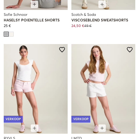
Sofie Schnoor
Scotch & Soda
HASELSY POIENTELLE SHORTS
VISCOSEBLEND SWEATSHORTS
25 €
24,50 €
49 €
VERKOOP
VERKOOP
RYVLS
LMTD