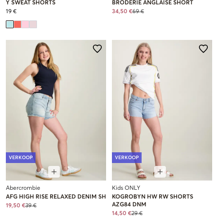
Y SWEAT SHORTS
BRODERIE ANGLAISE SHORT
19 €
34,50 €
69 €
VERKOOP
VERKOOP
Abercrombie
Kids ONLY
AFG HIGH RISE RELAXED DENIM SH
KOGROBYN HW RW SHORTS
AZG84 DNM
19,50 €
39 €
14,50 €
29 €