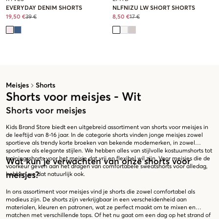
EVERYDAY DENIM SHORTS
NLFNIZU LW SHORT SHORTS
19,50 €
39 €
8,50 €
17 €
Meisjes
Shorts
Shorts voor meisjes - Wit
Shorts voor meisjes
Kids Brand Store biedt een uitgebreid assortiment van shorts voor meisjes in
de leeftijd van 8-16 jaar. In de categorie shorts vinden jonge meisjes zowel
sportieve als trendy korte broeken van bekende modemerken, in zowel
sportieve als elegante stijlen. We hebben alles van stijlvolle kostuumshorts tot
trainingsshorts voor het meisje dat vrij en flexibel wil zijn. Voor meisjes die de
Wat kun je verwachten van onze shorts voor
voorkeur geven aan het dragen van comfortabele sweatshorts voor alledag,
meisjes?
hebben we dat natuurlijk ook.
In ons assortiment voor meisjes vind je shorts die zowel comfortabel als
modieus zijn. De shorts zijn verkrijgbaar in een verscheidenheid aan
materialen, kleuren en patronen, wat ze perfect maakt om te mixen en
matchen met verschillende tops. Of het nu gaat om een dag op het strand of