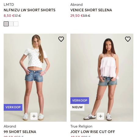
LMTD
Abrand
NLFNIZU LW SHORT SHORTS
VENICE SHORT SELENA
8,50 €
17 €
29,50 €
59 €
VERKOOP
VERKOOP
NIEUW
Abrand
True Religion
99 SHORT SELENA
JOEY LOW RISE CUT OFF