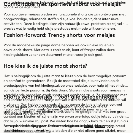
een trainingssessie op het voetbalveld, je kunt bij ons de juiste shorts vinden
Comfortabel met sportieve shorts voor meisjes
voor elke gelegenheid.
Voor sportieve meisjes bieden we functionele shorts die zijn ontworpen met
hoogwaardige, ademende stoffen die je koel houden tijdens intensieve
activiteiten. Deze kledingstukken zijn natuurlijk zowel praktisch als stijlvol -
precies wat je nodig hebt als je prestaties met mode wilt combineren.
Fashion-forward: Trendy shorts voor meisjes
Voor de modebewuste jonge dame hebben we ook unieke stijlen en
opvallende shorts. Met details zoals studs, kant of franjes zullen deze
kledingstukken zeker een statement maken waar je ook gaat!
Hoe kies ik de juiste maat shorts?
Het is belangrijk om de juiste maat te kiezen om de best mogelijke pasvorm
en comfort te garanderen. Bekijk de maattabel die je kunt vinden op de
productpagina van het kledingstuk op onze website, voor hulp bij het vinden
van de perfecte pasvorm. Bij Kids Brand Store vind je shorts voor meisjes in
verschillende modellen, zoals shorts met een hoge taille. Ze staan goed met
Shorts voor meisjes – voor alle gelegenheden
een kortere top voor het meisje dat wat extra zelfvertrouwen en attitude wil
uitstralen. Dan hebben we shorts die net boven de knie eindigen, ook wel
Of het nu gaat om alledaagse bezigheden, schoolactiviteiten of
fietsbroeken of bikerpants genoemd, die de laatste jaren enorm in
sportevenementen, we bieden shorts voor elke gelegenheid. Met een groot
populariteit zijn gestegen.
aanbod aan kleuren en stijlen zijn we ervan overtuigd dat je iets zult vinden
dat bij jouw unieke stijl past. We weten hoe belangrijk kwaliteit en stijl zijn als
het om kinderkleding gaat. Daarom streven we er altijd naar om een breed
Deze producten zijn onder andere verkrijgbaar in
beige
,
blauw
,
grijs
,
assortiment van merkkleding te bieden die er niet alleen goed uitziet, maar
donkerblauw
,
roze
,
zwart
,
wit
.