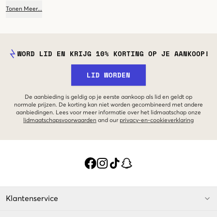
ook lang meegaat. Dit geldt natuurlijk ook voor onze categorie shorts voor
Tonen
Meer
...
meisjes. Of je nu op zoek bent naar alledaagse shorts voor een meisje, of
shorts waarin ze kan trainen, je vindt een passend paar shorts bij ons!
WORD LID EN KRIJG 10% KORTING OP JE AANKOOP!
LID WORDEN
De aanbieding is geldig op je eerste aankoop als lid en geldt op
normale prijzen. De korting kan niet worden gecombineerd met andere
aanbiedingen. Lees voor meer informatie over het lidmaatschap onze
lidmaatschapsvoorwaarden
and our
privacy-en-cookieverklaring
Klantenservice