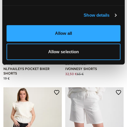
Show details
Allow all
VERKOOP
Allow selection
LMTD
Sofie Schnoor
NLFHAILEYS POCKET BIKER
IVONNESY SHORTS
SHORTS
32,50 €
65 €
19 €