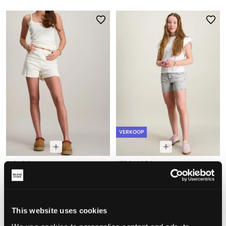
VERKOOP
Sofie Schnoor
VERO MODA
HASELSY POIENTELLE SHORTS
VMTESS SHORT DNM SHORTS MIX
25 €
14,50 €
29 €
This website uses cookies