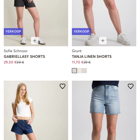
VERKOOP
VERKOOP
Sofie Schnoor
Grunt
GABRIELLASY SHORTS
TANJA LINEN SHORTS
29,50 €
59 €
11,70 €
39 €