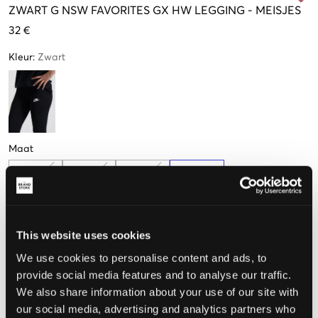
ZWART
G NSW FAVORITES GX HW LEGGING
-
MEISJES
32 €
Kleur
:
Zwart
Maat
S
M
L
XL
128-137cm
137-147cm
147-158cm
158-170cm
This website uses cookies
De maat lijkt
We use cookies to personalise content and ads, to
provide social media features and to analyse our traffic.
Te klein
Perfect
Te groot
We also share information about your use of our site with
MAATTABEL
our social media, advertising and analytics partners who