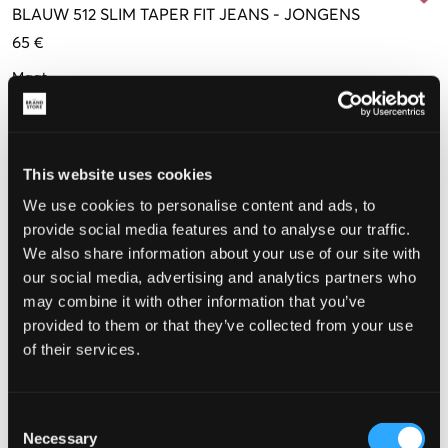
BLAUW
512 SLIM TAPER FIT JEANS
-
JONGENS
65 €
Maat
8 jaar
10 jaar
12 jaar
14 jaar
16 jaar
128 cm
140 cm
152 cm
164 cm
176 cm
This website uses cookies
We use cookies to personalise content and ads, to
De maat lijkt
provide social media features and to analyse our traffic.
We also share information about your use of our site with
Te klein
Perfect
Te groot
our social media, advertising and analytics partners who
MAATTABEL
may combine it with other information that you’ve
provided to them or that they’ve collected from your use
KIES EEN MAAT
of their services.
Snelle levering
Consent
Gratis verzending vanaf €69
Necessary
Selection
Recht op herroeping binnen 60 dagen