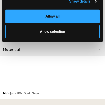
Kleur: Donkergrijs
Show details
SKU
:
112695-001
Allow all
Laundry Advice
:
Allow selection
Washing advice
Materiaal
Meisjes
90s Dark Grey