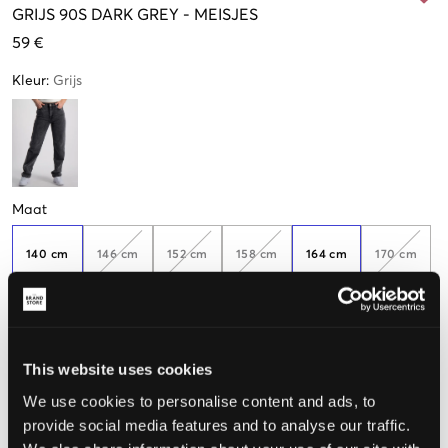
GRIJS
90S DARK GREY
-
MEISJES
59 €
Kleur
:
Grijs
Maat
140 cm
146 cm
152 cm
158 cm
164 cm
170 cm
Nog
3
over
176 cm
182 cm
This website uses cookies
We use cookies to personalise content and ads, to
De maat lijkt
provide social media features and to analyse our traffic.