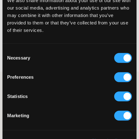
We also share information about your use of our site with
Te klein
Perfect
Te groot
our social media, advertising and analytics partners who
may combine it with other information that you’ve
MAATTABEL
provided to them or that they’ve collected from your use
of their services.
KIES EEN MAAT
Consent
Snelle levering
Necessary
Gratis verzending vanaf €69
Selection
Recht op herroeping binnen 60 dagen
Preferences
Grijze jeans met hoge taille van Grunt in een recht model
geïnspireerd op de jaren '90. Vijfzakkenmodel met verstelbare
taille voor de perfecte pasvorm. De jeans sluit met een knoop en
Statistics
ritssluiting.
Jeans
Marketing
Verstelbare taille
Hoge taille
Ritssluiting en knoop
Vijfzakkenmodel