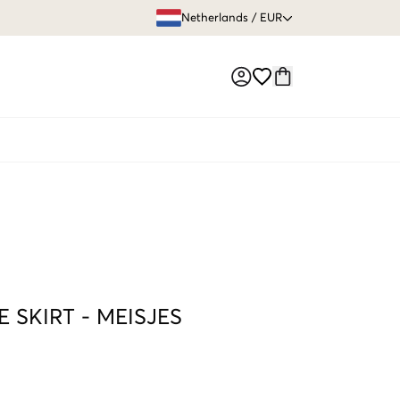
GRATIS VERZEN
Netherlands
/
EUR
Market switch
E SKIRT
-
MEISJES