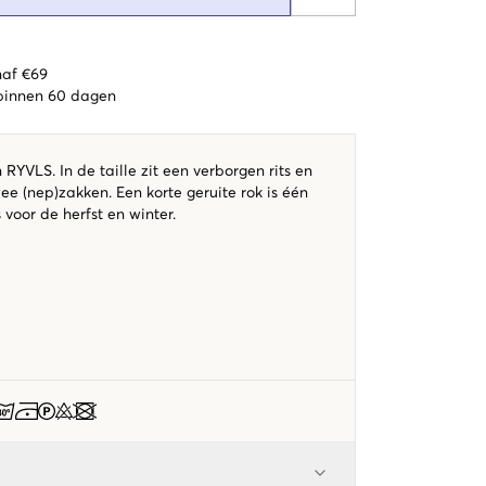
naf €69
 binnen 60 dagen
 RYVLS. In de taille zit een verborgen rits en
e (nep)zakken. Een korte geruite rok is één
voor de herfst en winter.
s