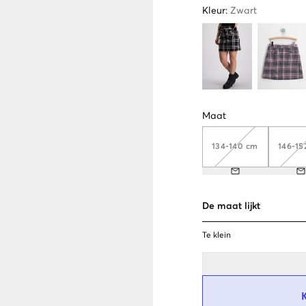
Kleur
:
Zwart
Maat
134-140 cm
146-15
De maat lijkt
Te klein