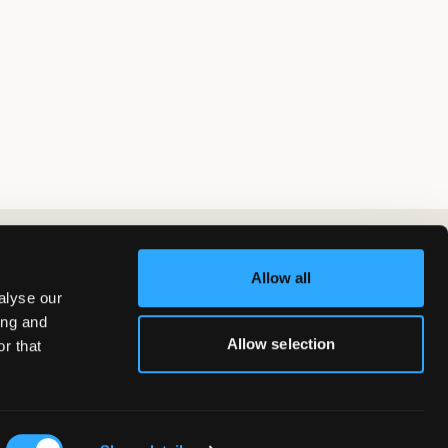
Allow all
alyse our
ing and
Allow selection
r that