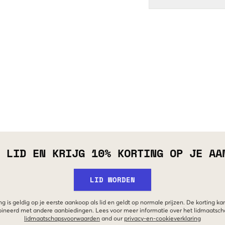
 LID EN KRIJG 10% KORTING OP JE AA
LID WORDEN
g is geldig op je eerste aankoop als lid en geldt op normale prijzen. De korting ka
neerd met andere aanbiedingen. Lees voor meer informatie over het lidmaatsc
lidmaatschapsvoorwaarden
and our
privacy-en-cookieverklaring