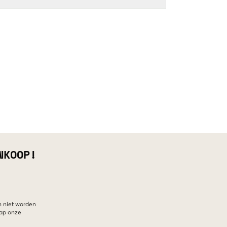
NKOOP!
n niet worden
hap onze