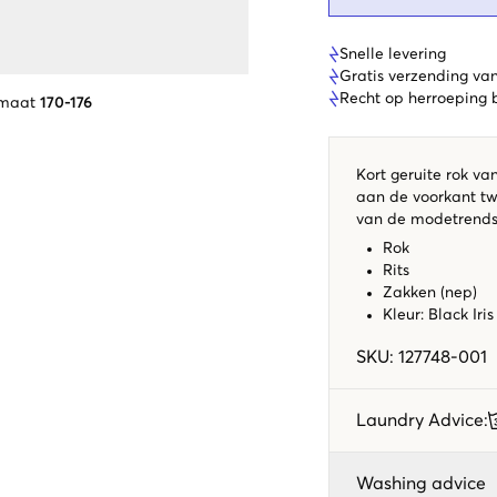
Snelle levering
Gratis verzending va
Recht op herroeping
 maat
170-176
Kort geruite rok van
aan de voorkant twe
van de modetrends 
Rok
Rits
Zakken (nep)
Kleur: Black Iri
SKU
:
127748-001
Laundry Advice
:
Washing advice