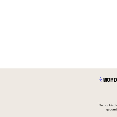
WORD
De aanbiedin
gecombi