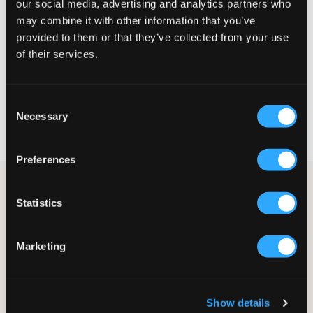
our social media, advertising and analytics partners who
Te klein
Perfect
Te groot
may combine it with other information that you’ve
provided to them or that they’ve collected from your use
MAATTABEL
of their services.
KIES EEN MAAT
Consent
Necessary
Snelle levering
Selection
Gratis verzending vanaf €69
Recht op herroeping binnen 60 dagen
Preferences
Paisley rok met ruches van Grunt. In de taille zit een bredere
elastische band. Combineer deze graag met een effen top,
Statistics
zodat de rok echt opvalt.
Rok
Marketing
Ruches
Elastische taille
Normale pasvorm
Kleur: Flora
Show details