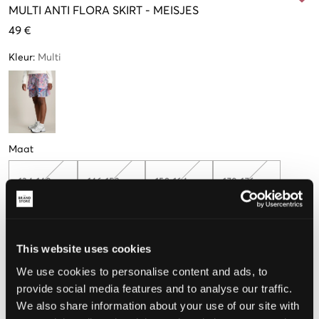
MULTI
ANTI FLORA SKIRT
-
MEISJES
49 €
Kleur
:
Multi
Maat
134-140 cm
146-152 cm
158-164 cm
170-176 cm
182-188
This website uses cookies
Nog
2
over
We use cookies to personalise content and ads, to
provide social media features and to analyse our traffic.
De maat lijkt
We also share information about your use of our site with