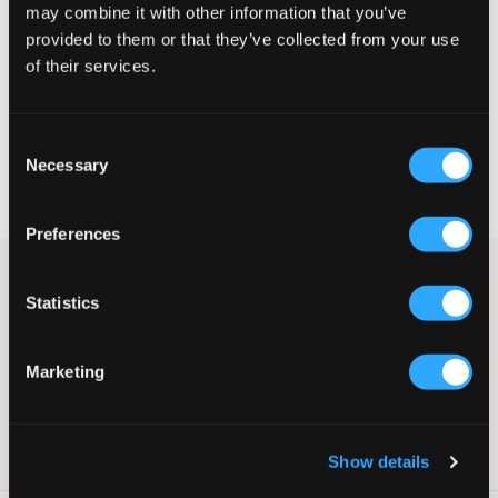
may combine it with other information that you’ve
provided to them or that they’ve collected from your use
MAATTABEL
of their services.
KIES EEN MAAT
Consent
Necessary
Snelle levering
Selection
Gratis verzending vanaf €69
Recht op herroeping binnen 60 dagen
Preferences
Kort volangjurkje van Grunt. De jurk heeft volants en een bredere
elastische tailleband. Deze jurk is geschikt voor zowel dagelijks
Statistics
gebruik als voor een feest.
Jurk
Marketing
Volants
Brede elastische tailleband
Kleur: White
SKU
:
128100-002
Show details