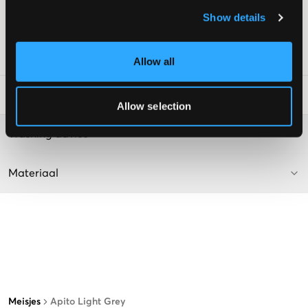
Model: Baggy
Kleur: Lichtgrijs
Show details
De tekst is AI-gegenereerd.
SKU
:
133619-001
Allow all
Laundry Advice
:
Allow selection
Washing advice
Materiaal
Meisjes
Apito Light Grey