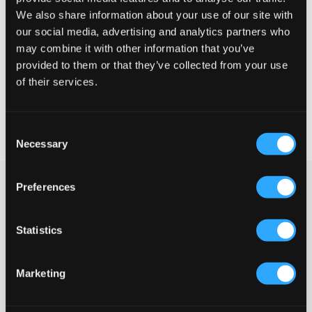
Te klein
Perfect
Te groot
We also share information about your use of our site with
our social media, advertising and analytics partners who
MAATTABEL
may combine it with other information that you’ve
provided to them or that they’ve collected from your use
KIES EEN MAAT
of their services.
Snelle levering
Consent
Gratis verzending vanaf €69
Necessary
Recht op herroeping binnen 60 dagen
Selection
Grijze jeans van Grunt in een vijfzakkenmodel. Deze baggy jeans
Preferences
hebben een gulp met knoop en ritssluiting voor een goede
pasvorm. Uiteraard hebben de jeans ook een verstelbare taille
zodat ze perfect zitten. Met een discrete profilering voor een
Statistics
stijlvolle en ontspannen look.
Vijfzakkenmodel
Marketing
Verstelbare taille
Gulp met knoop en ritssluiting
Discreet geprofileerd