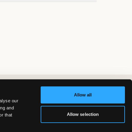
Allow all
alyse our
ing and
Allow selection
r that