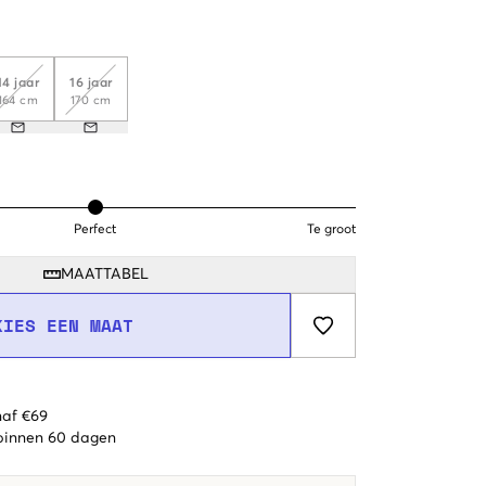
14 jaar
16 jaar
164 cm
170 cm
Perfect
Te groot
MAATTABEL
KIES EEN MAAT
naf €69
 binnen 60 dagen