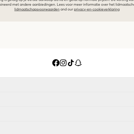
g is geldig op je eerste aankoop als lid en geldt op normale prijzen. De korting ka
neerd met andere aanbiedingen. Lees voor meer informatie over het lidmaatsc
lidmaatschapsvoorwaarden
and our
privacy-en-cookieverklaring