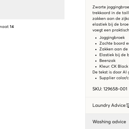
Zwarte joggingbroe
trekkoord in de tai
zakken aan de zijka
elastiek bij de bro
 maat
14
voegt een praktisch
Joggingbroek
Zachte boord en
Zakken aan de z
Elastiek bij de 
Beenzak
Kleur: CK Black
De tekst is door AI
Supplier color/
SKU
:
129658-001
Laundry Advice
:
Washing advice