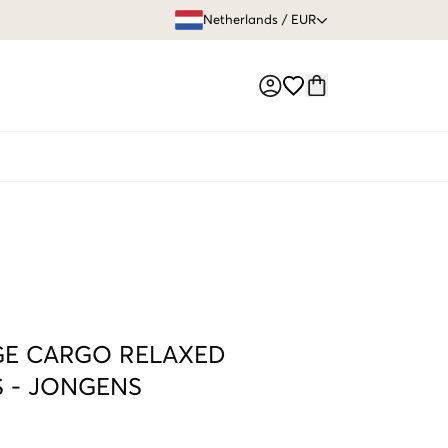
GRATIS VERZEN
Netherlands
/
EUR
Market switch
E CARGO RELAXED
S
-
JONGENS