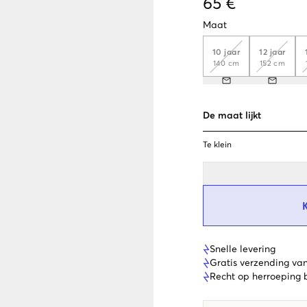
65 €
Maat
10 jaar
12 jaar
140 cm
152 cm
De maat lijkt
Te klein
Snelle levering
Gratis verzending va
Recht op herroeping