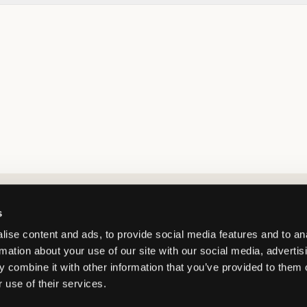
Market switcher
s
ise content and ads, to provide social media features and to an
rmation about your use of our site with our social media, advertis
 combine it with other information that you’ve provided to them o
 use of their services.
Netherlands
/
EUR