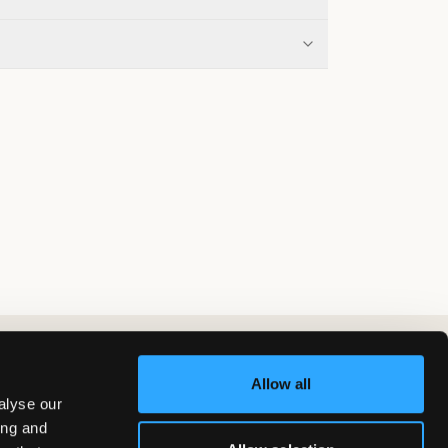
Allow all
alyse our
ing and