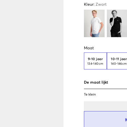
Kleur
:
Zwart
Maat
9-10 jaar
10-11 jaa
134-140cm
140-146c
De maat lijkt
Te klein