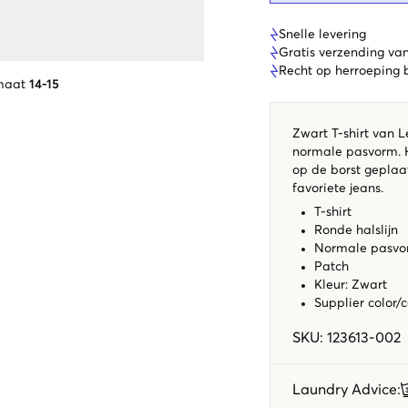
Snelle levering
Gratis verzending va
Recht op herroeping
maat
14-15
Zwart T-shirt van L
normale pasvorm. H
op de borst geplaats
favoriete jeans.
T-shirt
Ronde halslijn
Normale pasv
Patch
Kleur: Zwart
Supplier color/
SKU
:
123613-002
Laundry Advice
: