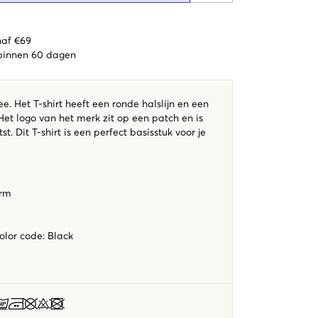
naf €69
 binnen 60 dagen
ee. Het T-shirt heeft een ronde halslijn en een
et logo van het merk zit op een patch en is
t. Dit T-shirt is een perfect basisstuk voor je
orm
color code
:
Black