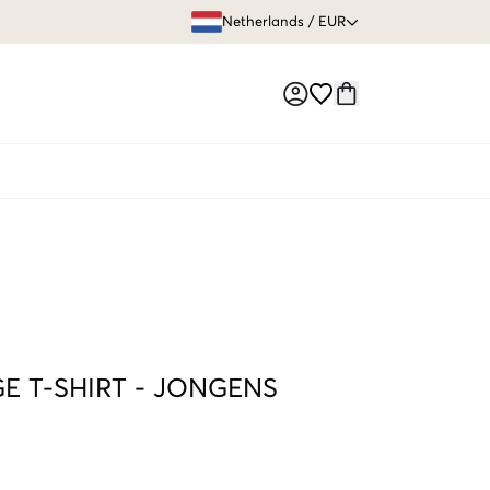
GRATIS VERZEN
Netherlands
/
EUR
Market switch
E T-SHIRT
-
JONGENS