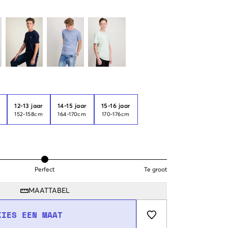
r
12-13 jaar
14-15 jaar
15-16 jaar
m
152-158cm
164-170cm
170-176cm
Perfect
Te groot
MAATTABEL
KIES EEN MAAT