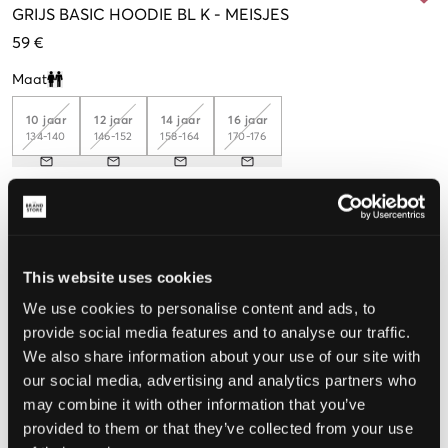
GRIJS
BASIC HOODIE BL K
-
MEISJES
59 €
Maat
Clone modal
10 jaar
12 jaar
14 jaar
16 jaar
134-140
146-152
158-164
170-176
De maat lijkt
Te klein
Perfect
Te groot
This website uses cookies
MAATTABEL
We use cookies to personalise content and ads, to
provide social media features and to analyse our traffic.
KIES EEN MAAT
We also share information about your use of our site with
our social media, advertising and analytics partners who
may combine it with other information that you’ve
Snelle levering
provided to them or that they’ve collected from your use
Gratis verzending vanaf €69