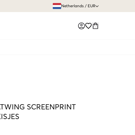
GRATIS VERZEN
Netherlands
/
EUR
Market switch
ATWING SCREENPRINT
ISJES