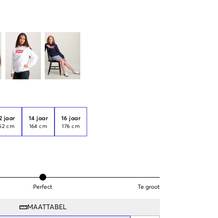
2 jaar
14 jaar
16 jaar
52 cm
164 cm
176 cm
Perfect
Te groot
MAATTABEL