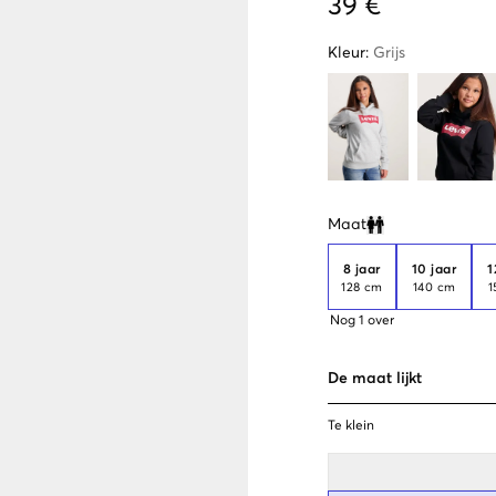
39 €
Kleur
:
Grijs
Maat
Clone modal
8 jaar
10 jaar
1
128 cm
140 cm
1
Nog
1
over
De maat lijkt
Te klein