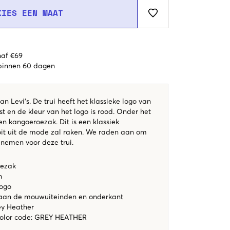
KIES EEN MAAT
naf €69
 binnen 60 dagen
an Levi's. De trui heeft het klassieke logo van
t en de kleur van het logo is rood. Onder het
en kangoeroezak. Dit is een klassiek
oit uit de mode zal raken. We raden aan om
 nemen voor deze trui.
ezak
n
logo
aan de mouwuiteinden en onderkant
ey Heather
color code
:
GREY HEATHER