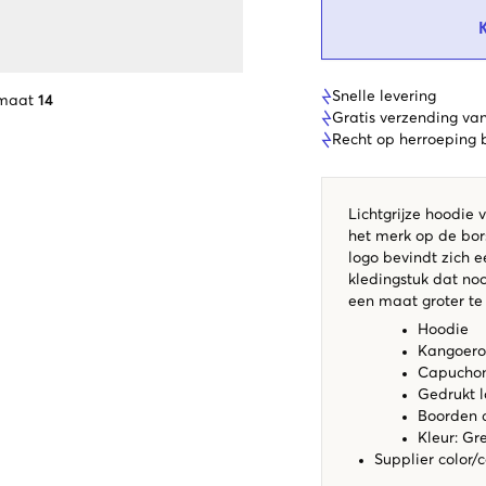
Snelle levering
 maat
14
Gratis verzending va
Recht op herroeping
Lichtgrijze hoodie v
het merk op de bors
logo bevindt zich e
kledingstuk dat no
een maat groter te
Hoodie
Kangoero
Capucho
Gedrukt 
Boorden 
Kleur: Gr
Supplier color/