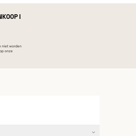
NKOOP!
n niet worden
hap onze