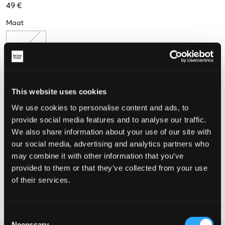
49 €
Maat
One size
De maat lijkt
This website uses cookies
We use cookies to personalise content and ads, to
Te klein
Perfect
Te groot
provide social media features and to analyse our traffic.
We also share information about your use of our site with
our social media, advertising and analytics partners who
KIES EEN MAAT
may combine it with other information that you’ve
provided to them or that they’ve collected from your use
of their services.
Snelle levering
Gratis verzending vanaf €69
Recht op herroeping binnen 60 dagen
Consent
Necessary