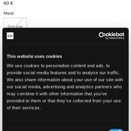
60 €
Maat
One size
De maat lijkt
This website uses cookies
Te klein
Perfect
Te groot
We use cookies to personalise content and ads, to
provide social media features and to analyse our traffic.
We also share information about your use of our site with
our social media, advertising and analytics partners who
KIES EEN MAAT
may combine it with other information that you’ve
provided to them or that they’ve collected from your use
of their services.
Snelle levering
Gratis verzending vanaf €69
Recht op herroeping binnen 60 dagen
Consent