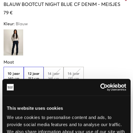
BLAUW
BOOTCUT NIGHT BLUE CF DENIM
-
MEISJES
79 €
Kleur
:
Blauw
Maat
10 jaar
12 jaar
14 jaar
16 jaar
140 cm
152 cm
164 cm
170 cm
Nog
1
over
Nog
1
over
De maat lijkt
This website uses cookies
Te klein
Perfect
Te groot
We use cookies to personalise content and ads, to
provide social media features and to analyse our traffic.
MAATTABEL
We also share information about your use of our site with