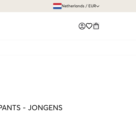
GRATIS VERZEN
Netherlands
/
EUR
Market switch
PANTS
-
JONGENS