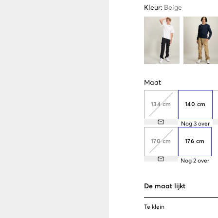
Kleur
:
Beige
Maat
134 cm
140 cm
Nog
3
over
170 cm
176 cm
Nog
2
over
De maat lijkt
Te klein