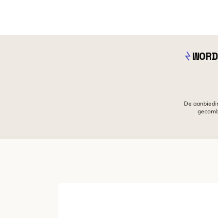
WORD
De aanbiedin
gecombi