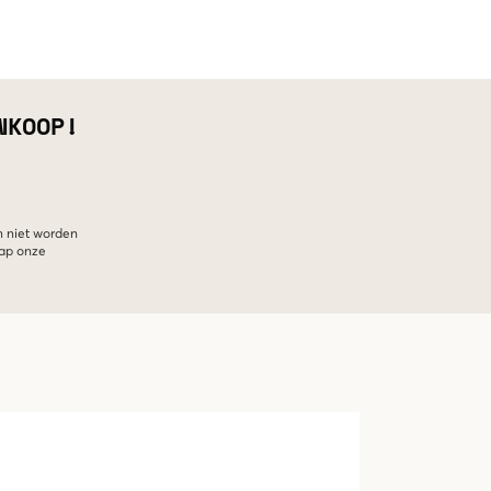
NKOOP!
n niet worden
hap onze