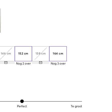
146 cm
152 cm
158 cm
164 cm
Nog
2
over
Nog
3
over
Perfect
Te groot