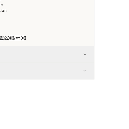
le
sian