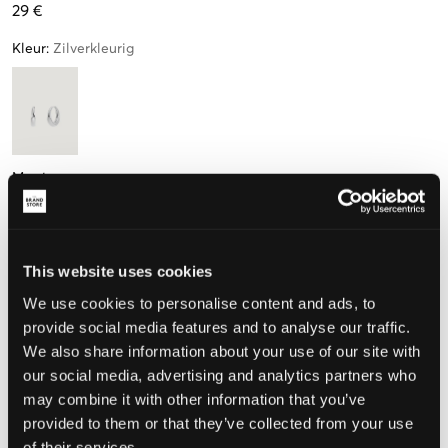
29 €
Kleur
:
Zilverkleurig
Maat
One size
This website uses cookies
De maat lijkt
We use cookies to personalise content and ads, to
provide social media features and to analyse our traffic.
Te klein
Perfect
Te groot
We also share information about your use of our site with
our social media, advertising and analytics partners who
may combine it with other information that you’ve
provided to them or that they’ve collected from your use
KIES EEN MAAT
of their services.