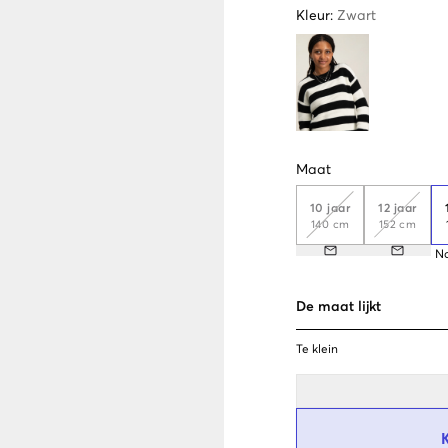
Kleur
:
Zwart
Maat
10 jaar
12 jaar
140 cm
152 cm
N
De maat lijkt
Te klein