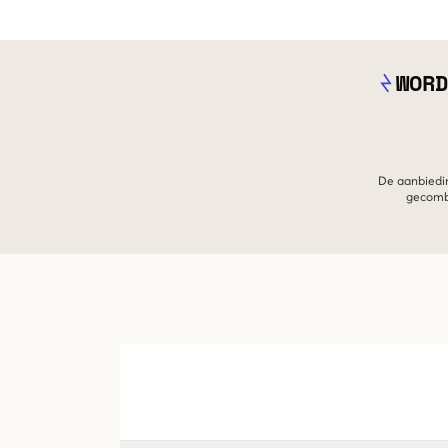
WORD
De aanbiedin
gecombi