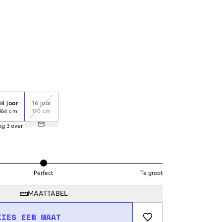
14 jaar
16 jaar
164 cm
170 cm
og
3
over
Perfect
Te groot
MAATTABEL
KIES EEN MAAT