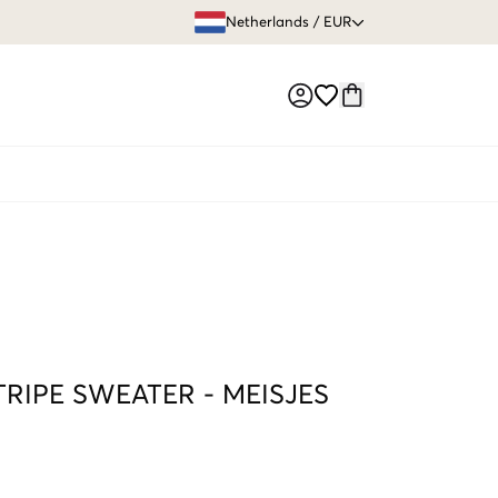
GRATIS VERZEN
Netherlands
/
EUR
Market switch
TRIPE SWEATER
-
MEISJES