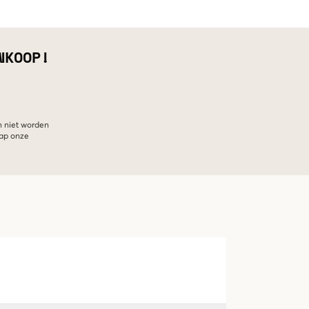
NKOOP!
n niet worden
hap onze