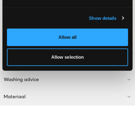
Gulp bestaande uit knoop en ritssluiting
Normaalhoge taille
Rechte pijpen
Show details
Verstelbare taille
Kleur: Blue Denim
Supplier color/color code
:
Blue Denim
Allow all
SKU
:
130459-001
Allow selection
Laundry Advice
:
Washing advice
Materiaal