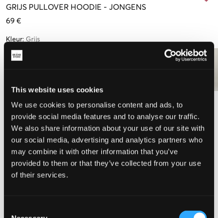
GRIJS
PULLOVER HOODIE
-
JONGENS
69 €
Kleur
:
Grijs
This website uses cookies
Maat
We use cookies to personalise content and ads, to
provide social media features and to analyse our traffic.
8-9 jaar
9-10 jaar
10-11 jaar
12-13 jaar
14-15 jaar
We also share information about your use of our site with
128-134 cm
134-140 cm
140-146 cm
152-158 cm
164-170 cm
our social media, advertising and analytics partners who
may combine it with other information that you’ve
15-16 jaar
170-176 cm
provided to them or that they’ve collected from your use
of their services.
De maat lijkt
Consent
Te klein
Perfect
Te groot