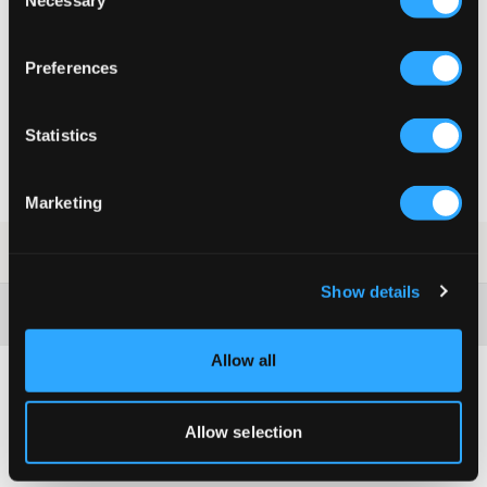
Necessary
Selection
MAATTABEL
Preferences
KIES EEN MAAT
Statistics
Snelle levering
Gratis verzending vanaf €69
Recht op herroeping binnen 60 dagen
Marketing
SKU
:
128142-006
Show details
Washing advice
Allow all
Allow selection