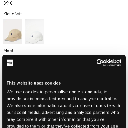
39 €
Kleur
:
Wit
Maat
One size
This website uses cookies
De maat lijkt
We use cookies to personalise content and ads, to
Te klein
Perfect
Te groot
provide social media features and to analyse our traffic.
We also share information about your use of our site with
MAATTABEL
our social media, advertising and analytics partners who
may combine it with other information that you’ve
KIES EEN MAAT
provided to them or that they’ve collected from your use