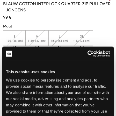
BLAUW
COTTON INTERLOCK QUARTER-ZIP PULLOVER
-
JONGENS
99 €
Maat
S
M
L
XL
(136-138 cm)
(140-149 cm)
(150-161 cm)
(163-174 cm)
De maat lijkt
This website uses cookies
Te klein
Perfect
Te groot
We use cookies to personalise content and ads, to
MAATTABEL
provide social media features and to analyse our traffic.
We also share information about your use of our site with
KIES EEN MAAT
our social media, advertising and analytics partners who
may combine it with other information that you’ve
provided to them or that they’ve collected from your use
Snelle levering