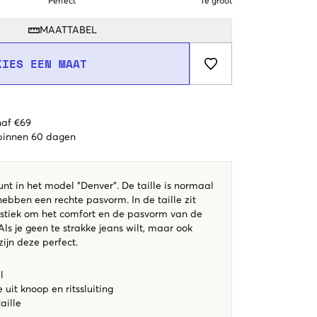
Perfect
Te groot
MAATTABEL
KIES EEN MAAT
naf €69
 binnen 60 dagen
unt in het model "Denver". De taille is normaal
ebben een rechte pasvorm. In de taille zit
astiek om het comfort en de pasvorm van de
Als je geen te strakke jeans wilt, maar ook
zijn deze perfect.
l
uit knoop en ritssluiting
aille