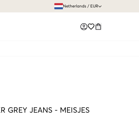
GRATIS VERZEN
Netherlands
/
EUR
Market switch
R GREY JEANS
-
MEISJES