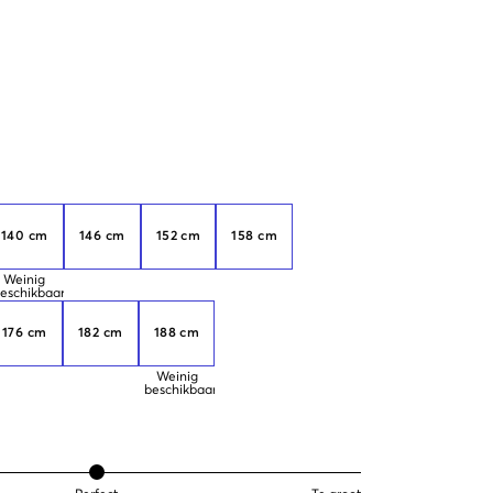
140 cm
146 cm
152 cm
158 cm
Weinig
eschikbaar
176 cm
182 cm
188 cm
Weinig
beschikbaar