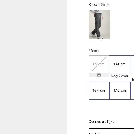
Kleur
:
Grijs
Maat
128 cm
134 cm
Nog
2
over
b
164 cm
170 cm
De maat lijkt