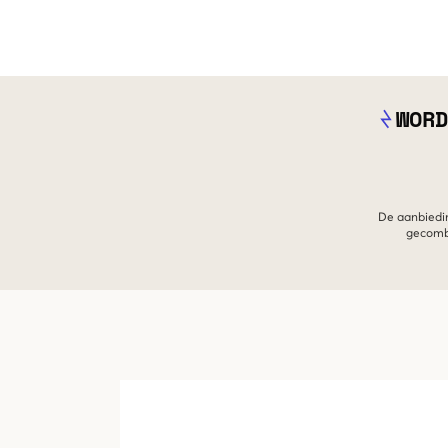
WORD
De aanbiedin
gecombi