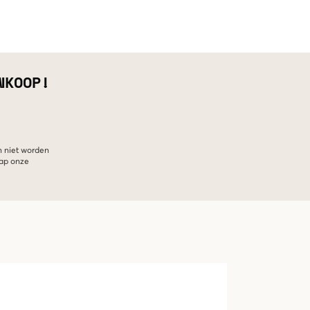
NKOOP!
n niet worden
hap onze