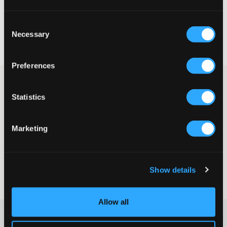
Consent
Snelle levering
Necessary
Selection
Gratis verzending vanaf €69
Recht op herroeping binnen 60 dagen
Preferences
IOAKU-sieraden creëren gevoelens en contrasten in je dagelijks
leven, met symbolische en tijdloze kenmerken. Ringen voor jou
Statistics
als je houdt van iets anders en dat kleine extra detail dat het
hele verschil maakt in een outfit. De producten zijn
handgemaakt van messing of chirurgisch staal.
Marketing
Eén maat, verstelbaar
Vrij van nikkel, lood en cadmium
925 verzilverd sterlingzilver
Kleur: Zilver
Show details
SKU
:
133645-002
Allow all
Washing advice