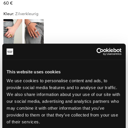
60 €
Kleur
:
Zilverkleurig
Maat
One size
This website uses cookies
Nog
3
over
We use cookies to personalise content and ads, to
provide social media features and to analyse our traffic.
De maat lijkt
We also share information about your use of our site with
our social media, advertising and analytics partners who
Te klein
Perfect
Te groot
may combine it with other information that you’ve
provided to them or that they’ve collected from your use
of their services.
KIES EEN MAAT