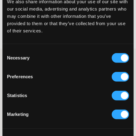
We also share information about your use of our site with
KIES EEN MAAT
our social media, advertising and analytics partners who
may combine it with other information that you’ve
provided to them or that they’ve collected from your use
Snelle levering
of their services.
Gratis verzending vanaf €69
Recht op herroeping binnen 60 dagen
Consent
Necessary
Selection
Gestreepte geribbelde lange jurk van Sofie Schnoor. De jurk
heeft een strakke pasvorm en een ronde halslijn. Het zachte
materiaal biedt bewegingsvrijheid terwijl het zijn vorm behoudt.
Preferences
Deze lange jurk kan eenvoudig worden aangekleed met
accessoires of zo gedragen worden voor een meer ontspannen
look.
Statistics
Jurk
Geribbeld
Strakke pasvorm
Marketing
Ronde halslijn
Rekbaar materiaal
Split
Kleur: 5112 Navy Striped