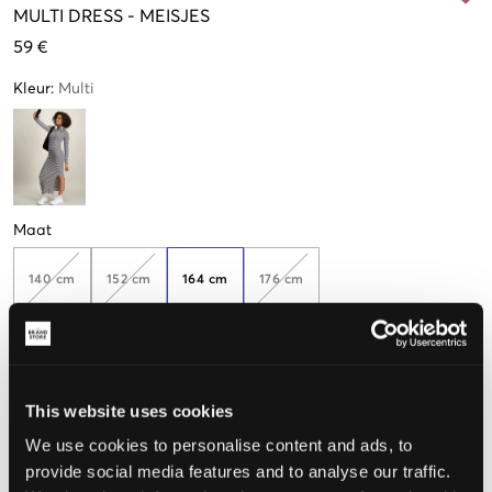
MULTI
DRESS
-
MEISJES
59 €
Kleur
:
Multi
Maat
140 cm
152 cm
164 cm
176 cm
Nog
1
over
De maat lijkt
This website uses cookies
Te klein
Perfect
Te groot
We use cookies to personalise content and ads, to
provide social media features and to analyse our traffic.
MAATTABEL