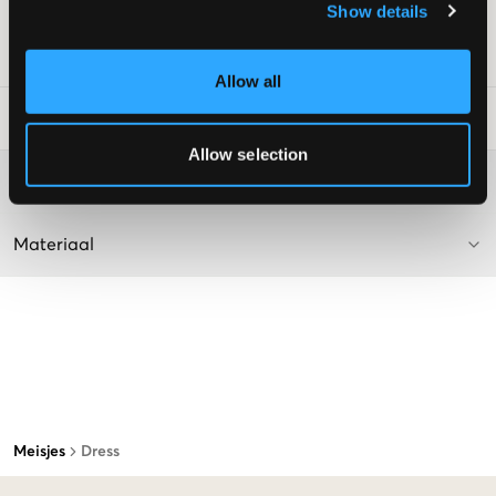
Show details
Deze tekst is AI-gegenereerd.
SKU
:
133502-001
Allow all
Laundry Advice
:
Allow selection
Washing advice
Materiaal
Meisjes
Dress