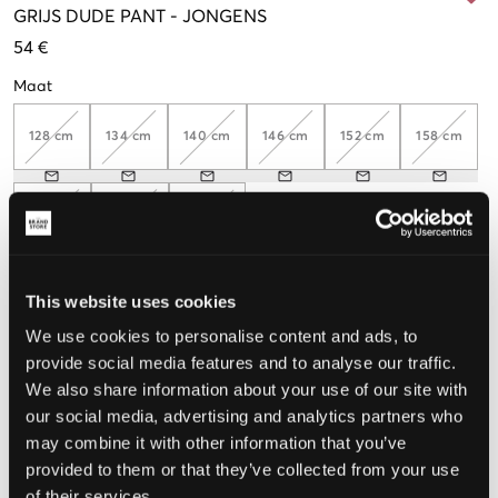
GRIJS
DUDE PANT
-
JONGENS
54 €
Maat
128 cm
134 cm
140 cm
146 cm
152 cm
158 cm
164 cm
170 cm
176 cm
This website uses cookies
De maat lijkt
We use cookies to personalise content and ads, to
provide social media features and to analyse our traffic.
Te klein
Perfect
Te groot
We also share information about your use of our site with
MAATTABEL
our social media, advertising and analytics partners who
may combine it with other information that you’ve
KIES EEN MAAT
provided to them or that they’ve collected from your use
of their services.