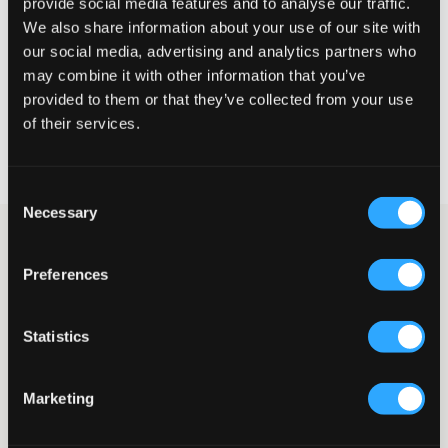
provide social media features and to analyse our traffic.
We also share information about your use of our site with
MAATTABEL
our social media, advertising and analytics partners who
KIES EEN MAAT
may combine it with other information that you’ve
provided to them or that they’ve collected from your use
of their services.
Snelle levering
Gratis verzending vanaf €69
Recht op herroeping binnen 60 dagen
Consent
Necessary
Selection
Chino's van Grunt in een beige tint. De taille is hoog en de
pijpen hebben een rechte pasvorm. De gulp bestaat uit een
Preferences
knoop en een rits. De taille is aan de binnenkant verstelbaar.
Deze chino's zijn geschikt voor zowel alledaags gebruik als
feestelijke gelegenheden. Chino's zijn een stijlvolle en veelzijdige
Statistics
kledingstuk, perfect voor jongeren die zowel comfort als een
geklede look willen.
Chino's
Marketing
Hoge taille
Rechte pijpen
Gulp met knoop en rits