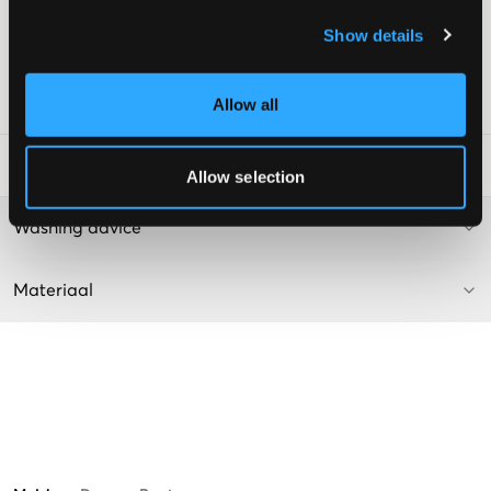
Verstelbare taille
Show details
Kleur: Oatmilk
Deze tekst is AI-gegenereerd.
SKU
:
133624-001
Allow all
Laundry Advice
:
Allow selection
Washing advice
Materiaal