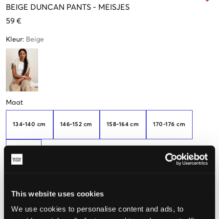
BEIGE
DUNCAN PANTS
-
MEISJES
59 €
Kleur
:
Beige
Maat
134-140 cm
146-152 cm
158-164 cm
170-176 cm
182-188
De maat lijkt
This website uses cookies
We use cookies to personalise content and ads, to
Te klein
Perfect
Te groot