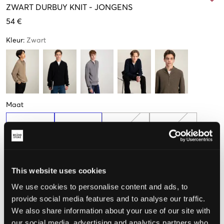
ZWART
DURBUY KNIT
-
JONGENS
54 €
Kleur
:
Zwart
Maat
134-140 cm
146-152 cm
158-164 cm
170-176 cm
182-188
This website uses cookies
We use cookies to personalise content and ads, to
provide social media features and to analyse our traffic.
De maat lijkt
We also share information about your use of our site with
our social media, advertising and analytics partners who
Te klein
Perfect
Te groot