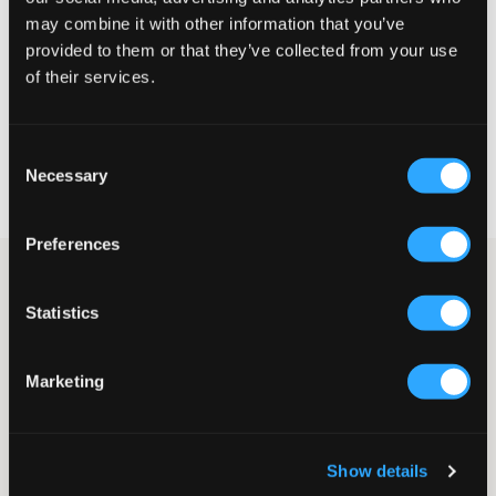
may combine it with other information that you’ve
MAATTABEL
provided to them or that they’ve collected from your use
of their services.
KIES EEN MAAT
Consent
Snelle levering
Necessary
Selection
Gratis verzending vanaf €69
Recht op herroeping binnen 60 dagen
Preferences
Zwarte gebreide half-zip van Grunt. De rits is ton-sur-ton en de
pasvorm is normaal. Dit is een van de meest trendy
Statistics
kledingstukken voor herfst en winter.
Trui
Gebreid
Marketing
Half-zip
Normale pasvorm
Kleur: Zwart
Show details
SKU
:
112495-002