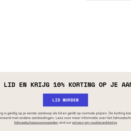
 LID EN KRIJG 10% KORTING OP JE AA
LID WORDEN
g is geldig op je eerste aankoop als lid en geldt op normale prijzen. De korting ka
neerd met andere aanbiedingen. Lees voor meer informatie over het lidmaatsc
lidmaatschapsvoorwaarden
and our
privacy-en-cookieverklaring