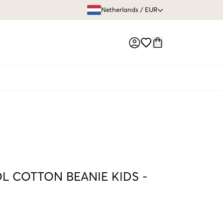
GRATIS VERZEN
Netherlands
/
EUR
Market switch
L COTTON BEANIE KIDS
-