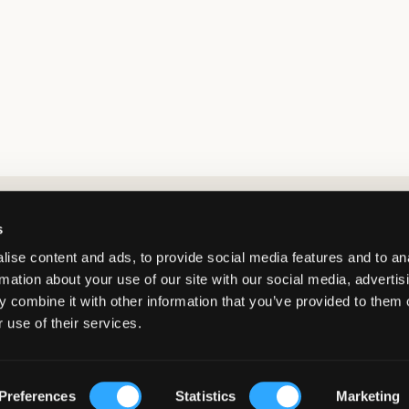
Market switcher
s
ise content and ads, to provide social media features and to an
rmation about your use of our site with our social media, advertis
 combine it with other information that you’ve provided to them o
 use of their services.
Netherlands
/
EUR
© Copyright 2026 Kids Brand Store AB
Preferences
Statistics
Marketing