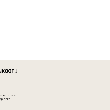
NKOOP!
n niet worden
hap onze