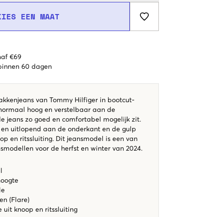
KIES EEN MAAT
naf €69
 binnen 60 dagen
akkenjeans van Tommy Hilfiger in bootcut-
s normaal hoog en verstelbaar aan de
e jeans zo goed en comfortabel mogelijk zit.
 en uitlopend aan de onderkant en de gulp
op en ritssluiting. Dit jeansmodel is een van
nsmodellen voor de herfst en winter van 2024.
el
hoogte
lle
n (Flare)
uit knoop en ritssluiting