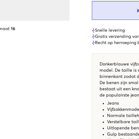
 maat
16
Snelle levering
Gratis verzending va
Recht op herroeping
Donkerblauwe vijfz
model. De taille i
binnenkant zodat d
De benen zijn smal
bestaat uit een kno
de populairste jea
Jeans
Vijfzakkenmod
Normale taille
Verstelbare tai
Uitlopende bene
Gulp bestaande 