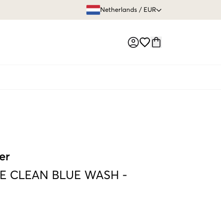
GRATIS VERZEN
Netherlands
/
EUR
Market switch
er
E CLEAN BLUE WASH
-