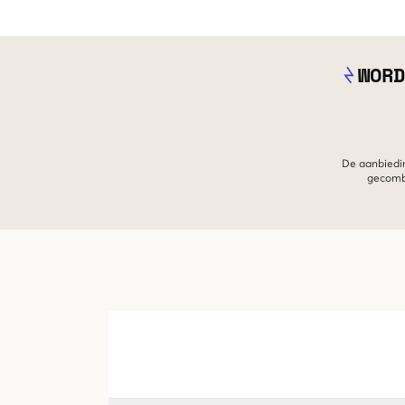
WORD
De aanbiedin
gecombi