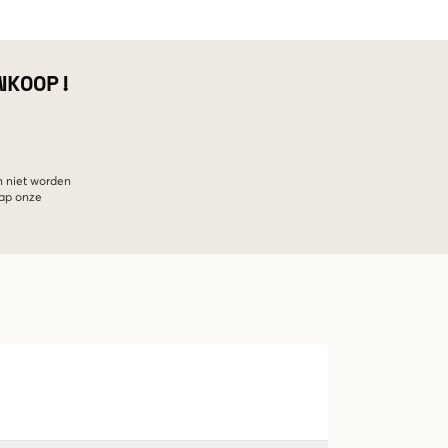
NKOOP!
n niet worden
hap onze