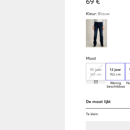
69 €
Kleur
:
Blauw
Maat
10 jaar
12 jaar
140 cm
152 cm
Weinig
N
beschikbaar
De maat lijkt
Te klein