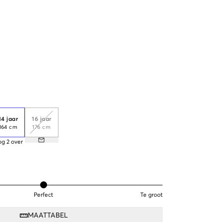
14 jaar
16 jaar
164 cm
176 cm
og
2
over
Perfect
Te groot
MAATTABEL