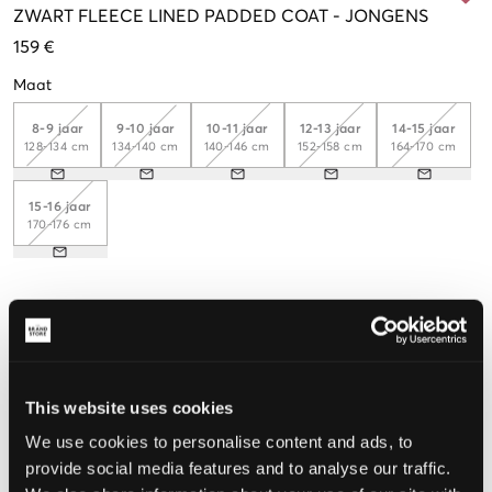
ZWART
FLEECE LINED PADDED COAT
-
JONGENS
159 €
Maat
8-9 jaar
9-10 jaar
10-11 jaar
12-13 jaar
14-15 jaar
128-134 cm
134-140 cm
140-146 cm
152-158 cm
164-170 cm
15-16 jaar
170-176 cm
De maat lijkt
Te klein
Perfect
Te groot
MAATTABEL
This website uses cookies
We use cookies to personalise content and ads, to
KIES EEN MAAT
provide social media features and to analyse our traffic.