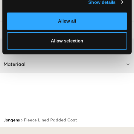
Show details
<
SKU
:
133848-001
Allow all
Laundry Advice
:
Allow selection
Washing advice
Materiaal
Jongens
Fleece Lined Padded Coat