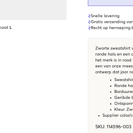
Snelle levering
Gratis verzending va
maat
L
Recht op herroeping
Zwarte sweatshirt 
ronde hals en een 
het merk is in rood
een van onze meest
ontwerp dat jaar na
Sweatshi
Ronde ha
Borduur
Geribde 
Ontspan
Kleur: Zw
Supplier color/
SKU
:
114596-003