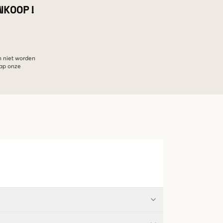
NKOOP!
n niet worden
hap onze