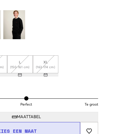
L
XL
cm)
(150-161 cm)
(163-174 cm)
Perfect
Te groot
MAATTABEL
KIES EEN MAAT