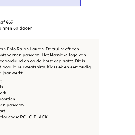
naf €69
 binnen 60 dagen
van Polo Ralph Lauren. De trui heeft een
ontspannen pasvorm. Het klassieke logo van
 geborduurd en op de borst geplaatst. Dit is
 populaire sweatshirts. Klassiek en eenvoudig
 jaar werkt.
rt
ls
werk
boorden
nen pasvorm
art
color code
:
POLO BLACK