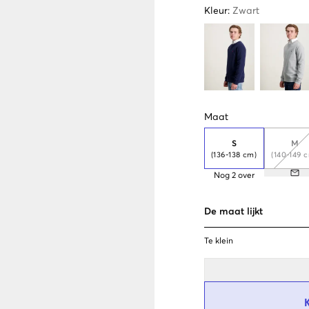
Kleur
:
Zwart
Maat
S
M
(136-138 cm)
(140-149 
Nog
2
over
De maat lijkt
Te klein