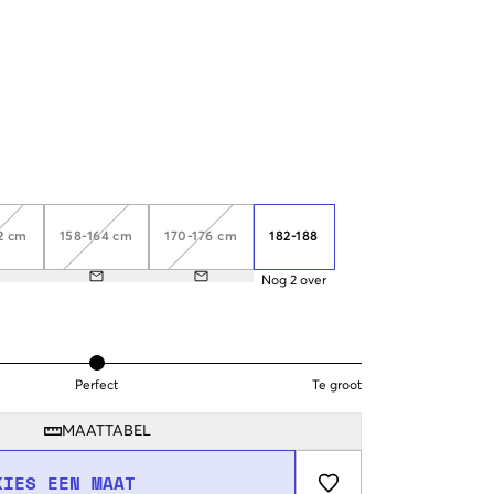
2 cm
158-164 cm
170-176 cm
182-188
Nog
2
over
Perfect
Te groot
MAATTABEL
KIES EEN MAAT