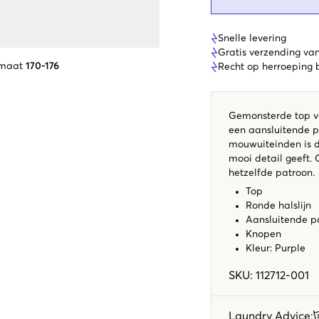
Snelle levering
Gratis verzending va
 maat
170-176
Recht op herroeping
Gemonsterde top va
een aansluitende p
mouwuiteinden is 
mooi detail geeft.
hetzelfde patroon.
Top
Ronde halslijn
Aansluitende 
Knopen
Kleur: Purple
SKU
:
112712-001
Laundry Advice
: