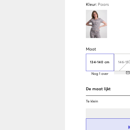
Kleur
:
Paars
Maat
134-140 cm
146-15
Nog
1
over
De maat lijkt
Te klein