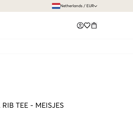
GRATIS VERZEN
Netherlands
/
EUR
Market switch
 RIB TEE
-
MEISJES