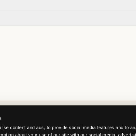
Market switcher
s
ise content and ads, to provide social media features and to an
rmation about your use of our site with our social media, advertis