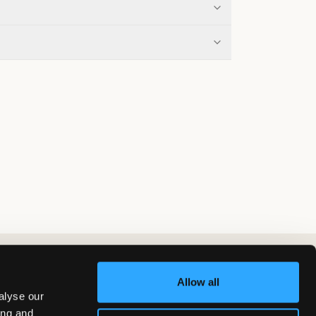
Allow all
alyse our
ing and