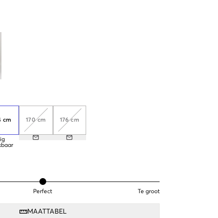
4 cm
170 cm
176 cm
ig
kbaar
Perfect
Te groot
MAATTABEL