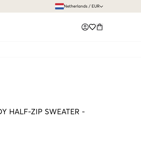
GRATIS VERZEN
Netherlands
/
EUR
Market switch
Y HALF-ZIP SWEATER
-