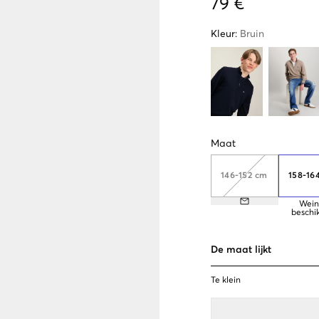
79 €
Kleur
:
Bruin
Maat
146-152 cm
158-16
Wein
beschi
De maat lijkt
Te klein