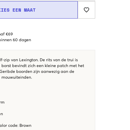
KIES EEN MAAT
naf €69
 binnen 60 dagen
f-zip van Lexington. De rits van de trui is
e borst bevindt zich een kleine patch met het
 Geribde boorden zijn aanwezig aan de
e mouwuiteinden.
orm
en
color code
:
Brown