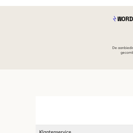
WORD
De aanbiedin
gecombi
Klantenservice