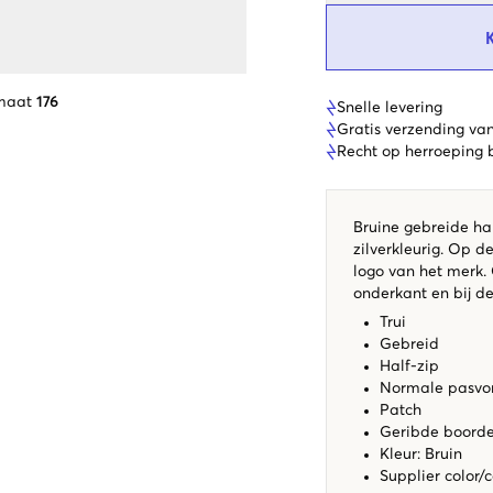
maat
176
Snelle levering
Gratis verzending va
Recht op herroeping
Bruine gebreide hal
zilverkleurig. Op d
logo van het merk.
onderkant en bij d
Trui
Gebreid
Half-zip
Normale pasv
Patch
Geribde boord
Kleur: Bruin
Supplier color/