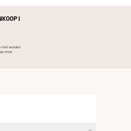
NKOOP!
n niet worden
hap onze