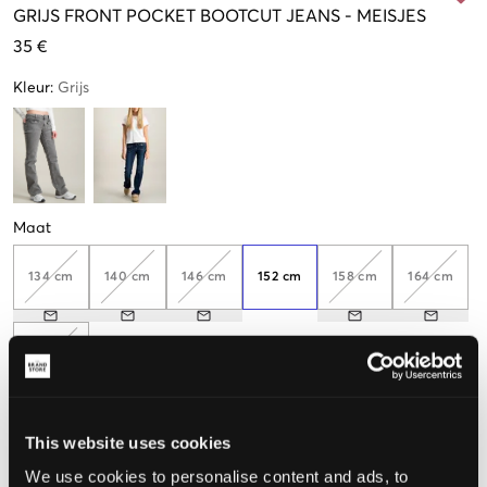
GRIJS
FRONT POCKET BOOTCUT JEANS
-
MEISJES
35 €
Kleur
:
Grijs
Maat
134 cm
140 cm
146 cm
152 cm
158 cm
164 cm
170 cm
This website uses cookies
De maat lijkt
We use cookies to personalise content and ads, to