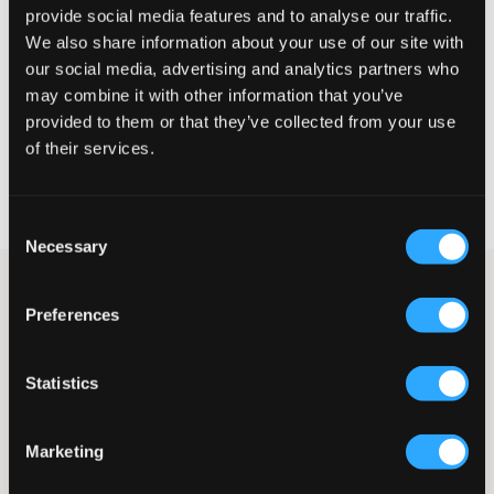
Te klein
Perfect
Te groot
provide social media features and to analyse our traffic.
We also share information about your use of our site with
MAATTABEL
our social media, advertising and analytics partners who
may combine it with other information that you’ve
KIES EEN MAAT
provided to them or that they’ve collected from your use
of their services.
Snelle levering
Gratis verzending vanaf €69
Recht op herroeping binnen 60 dagen
Consent
Necessary
Selection
Lichtgrijze jeans van Gina Tricot Young. De taille is laag en de
gulp bestaat uit een knoop en ritssluiting. De taille is verstelbaar
Preferences
zodat de jeans zo goed en comfortabel mogelijk zit. De pijpen
hebben een smalle pasvorm en zijn onderaan uitlopend. De
voorzakken hebben kleppen met knopen, wat de jeans een mooi
Statistics
detail geeft.
Jeans
Gulp bestaande uit knoop en ritssluiting
Marketing
Vijfzakkenmodel
Voorzakken met klep en knoop