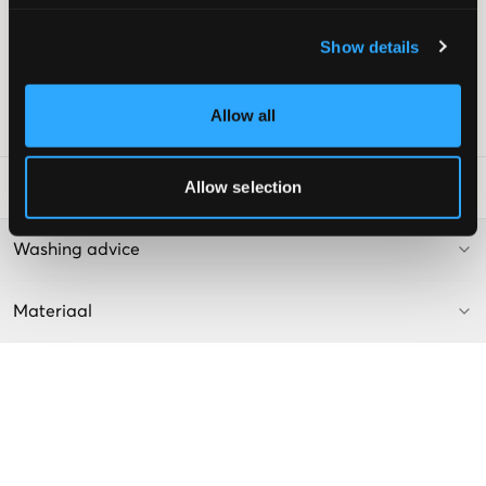
Lage taille
Smalle uitlopende pijpen
Show details
Verstelbare taille
Kleur: Mid Grey (8511)
Allow all
SKU
:
128282-002
Allow selection
Laundry Advice
:
Washing advice
Materiaal