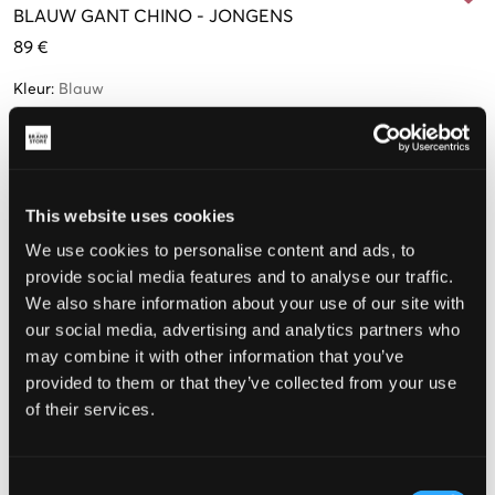
BLAUW
GANT CHINO
-
JONGENS
89 €
Kleur
:
Blauw
This website uses cookies
Maat
We use cookies to personalise content and ads, to
provide social media features and to analyse our traffic.
134-140 cm
146-152 cm
158-164 cm
170 cm
We also share information about your use of our site with
our social media, advertising and analytics partners who
may combine it with other information that you’ve
176 cm
provided to them or that they’ve collected from your use
of their services.
De maat lijkt
Consent