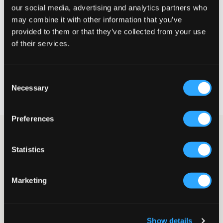
our social media, advertising and analytics partners who
Te klein
Perfect
Te groot
may combine it with other information that you’ve
MAATTABEL
provided to them or that they’ve collected from your use
of their services.
KIES EEN MAAT
Consent
Snelle levering
Necessary
Selection
Gratis verzending vanaf €69
Recht op herroeping binnen 60 dagen
Preferences
Shirt met patroon en korte mouwen van Grunt. Het shirt heeft
een kraag en knopen, en op de borst zit een zak. Dit shirt is
Statistics
perfect voor de lente en alle zomerse festiviteiten.
Shirt
Korte mouwen
Marketing
Kraag
Knopen
Borstzak
Kleur: Groen
Show details