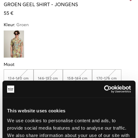
GROEN
GEEL SHIRT
-
JONGENS
55 €
Kleur
:
Groen
Maat
134-140 cm
146-152 cm
158-164 cm
170-176 cm
182-188
This website uses cookies
Nog
1
over
We use cookies to personalise content and ads, to
provide social media features and to analyse our traffic.
De maat lijkt
We also share information about your use of our site with