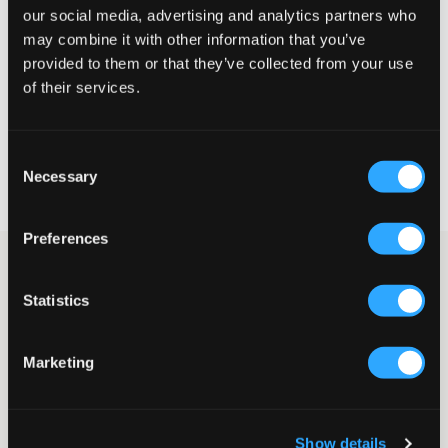
our social media, advertising and analytics partners who
Te klein
Perfect
Te groot
may combine it with other information that you’ve
MAATTABEL
provided to them or that they’ve collected from your use
of their services.
KIES EEN MAAT
Consent
Snelle levering
Necessary
Selection
Gratis verzending vanaf €69
Recht op herroeping binnen 60 dagen
Preferences
Lichte, ontspannen jeansshorts van Garcia. De gulp bestaat uit
een knoop en een ritssluiting. In de taille zit een verstelbare
Statistics
elastiek zodat de shorts zo goed en comfortabel mogelijk zitten.
Jeansshorts
Verstelbare elastiek
Marketing
Vijfzakkenmodel
Gulp bestaande uit knoop en ritssluiting
Normale taillehoogte
Supplier color/color code
:
bleached
Show details