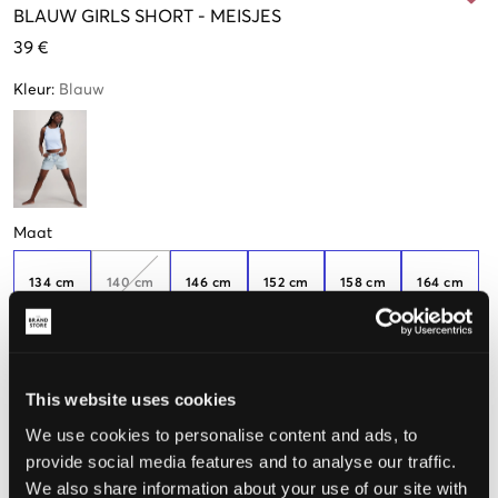
BLAUW
GIRLS SHORT
-
MEISJES
39 €
Kleur
:
Blauw
Maat
134 cm
140 cm
146 cm
152 cm
158 cm
164 cm
Nog
2
over
Nog
2
over
Nog
2
over
170 cm
176 cm
This website uses cookies
We use cookies to personalise content and ads, to
provide social media features and to analyse our traffic.
De maat lijkt
We also share information about your use of our site with