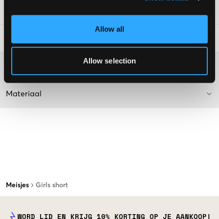
SKU
:
140674-001
Allow all
Laundry Advice
:
Allow selection
Washing advice
Materiaal
Meisjes
Girls short
WORD LID EN KRIJG 10% KORTING OP JE AANKOOP!