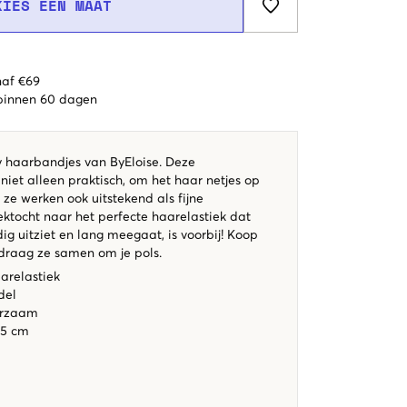
KIES EEN MAAT
naf €69
 binnen 60 dagen
y haarbandjes van ByEloise. Deze
 niet alleen praktisch, om het haar netjes op
; ze werken ook uitstekend als fijne
ktocht naar het perfecte haarelastiek dat
dig uitziet en lang meegaat, is voorbij! Koop
draag ze samen om je pols.
relastiek
del
urzaam
,5 cm