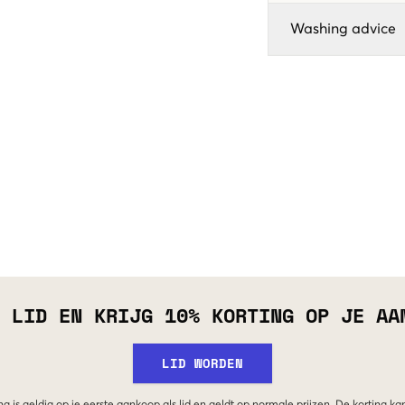
Washing advice
 LID EN KRIJG 10% KORTING OP JE AA
LID WORDEN
g is geldig op je eerste aankoop als lid en geldt op normale prijzen. De korting ka