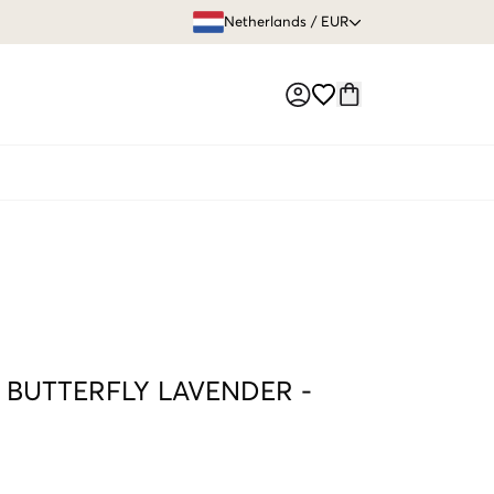
GRATIS VERZEN
Netherlands
/
EUR
Market switch
 BUTTERFLY LAVENDER
-