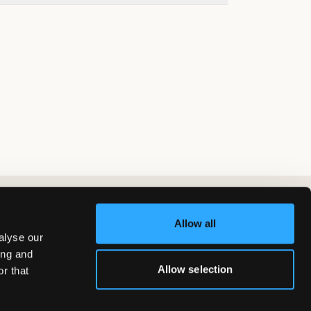
Allow all
alyse our
ing and
Allow selection
r that