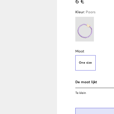
6 €
Kleur
:
Paars
Maat
One size
De maat lijkt
Te klein