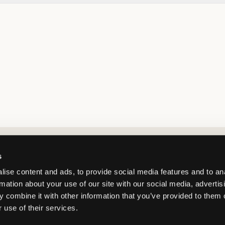
Market switcher
s
ise content and ads, to provide social media features and to an
rmation about your use of our site with our social media, advertis
 combine it with other information that you’ve provided to them o
 use of their services.
Netherlands
/
EUR