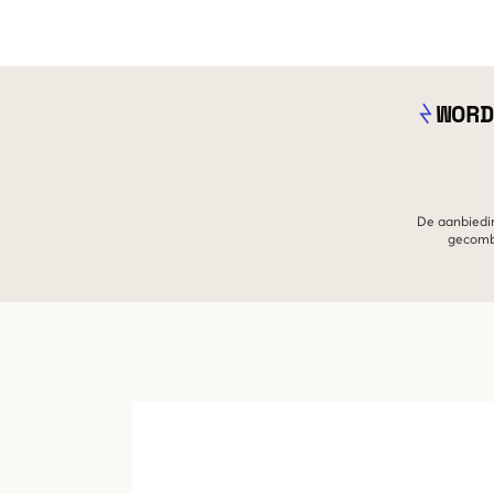
WORD
De aanbiedin
gecombi