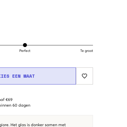
Perfect
Te groot
KIES EEN MAAT
naf €69
 binnen 60 dagen
iore. Het glas is donker samen met