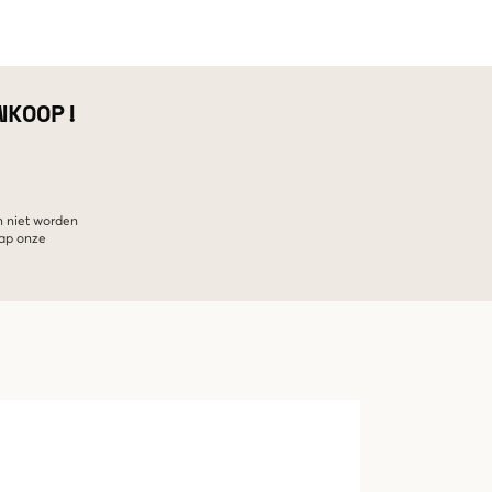
NKOOP!
n niet worden
hap onze