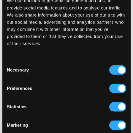
We use cookies to personalise content and ads, to
De maat lijkt
provide social media features and to analyse our traffic.
We also share information about your use of our site with
Te klein
Perfect
Te groot
our social media, advertising and analytics partners who
MAATTABEL
may combine it with other information that you’ve
provided to them or that they’ve collected from your use
KIES EEN MAAT
of their services.
Snelle levering
Consent
Gratis verzending vanaf €69
Necessary
Selection
Recht op herroeping binnen 60 dagen
Preferences
Grijze jeans van Grunt. De taille is normaal hoog en verstelbaar
voor optimaal comfort en pasvorm. De pijpen zijn recht en wijd
en de gulp bestaat uit een knoop en rits. Dit is een van de meest
Statistics
populaire jeansmodellen in de winter en lente. Combineer deze
graag met een ontspannen bovenstuk.
Jeans
Marketing
Vijfzakkenmodel