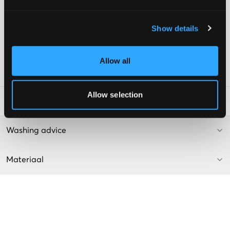
Wijde pijpen
Normale taillehoogte
Merkenpatch
Show details
Verstelbare taille
Knoop en rits bij de gulp
Kleur: Grijs
Allow all
SKU
:
112554-001
Allow selection
Laundry Advice
:
Washing advice
Materiaal