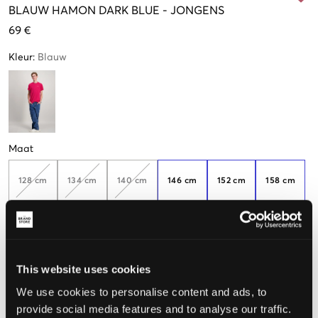
BLAUW
HAMON DARK BLUE
-
JONGENS
69 €
Kleur
:
Blauw
Maat
128 cm
134 cm
140 cm
146 cm
152 cm
158 cm
Nog
3
over
164 cm
170 cm
176 cm
182 cm
188 cm
This website uses cookies
We use cookies to personalise content and ads, to
De maat lijkt
provide social media features and to analyse our traffic.