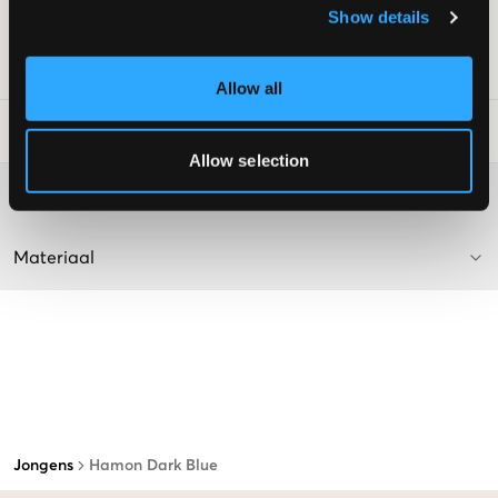
Kleur: Donkerblauw
Show details
De tekst is AI-gegenereerd.
SKU
:
133620-001
Allow all
Laundry Advice
:
Allow selection
Washing advice
Materiaal
Jongens
Hamon Dark Blue