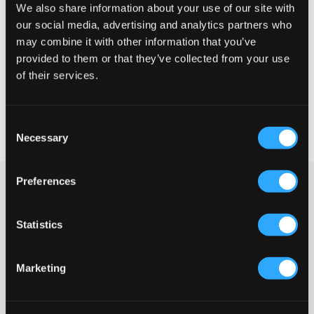
We also share information about your use of our site with
Te klein
Perfect
Te groot
our social media, advertising and analytics partners who
MAATTABEL
may combine it with other information that you’ve
provided to them or that they’ve collected from your use
KIES EEN MAAT
of their services.
Snelle levering
Consent
Gratis verzending vanaf €69
Necessary
Selection
Recht op herroeping binnen 60 dagen
Preferences
Blauwe jeans van Grunt in vijfzakkenmodel. Deze wijde jeans
hebben een gulp met knoop en ritssluiting voor een goede
pasvorm. Uiteraard hebben de jeans ook een verstelbare taille
Statistics
zodat ze perfect zitten. Met discrete profilering voor een
stijlvolle en ontspannen look.
Vijfzakkenmodel
Marketing
Verstelbare taille
Gulp met knoop en ritssluiting
Discreet geprofileerd