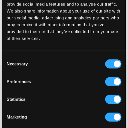
Te klein
Perfect
Te groot
provide social media features and to analyse our traffic.
We also share information about your use of our site with
MAATTABEL
our social media, advertising and analytics partners who
may combine it with other information that you’ve
KIES EEN MAAT
provided to them or that they’ve collected from your use
of their services.
Snelle levering
Gratis verzending vanaf €69
Recht op herroeping binnen 60 dagen
Consent
Necessary
Selection
Jeans van Grunt in een donkergrijze tint. De taille is normaal
hoog en verstelbaar voor optimaal comfort en pasvorm. De
Preferences
benen zijn recht en wijd en de gulp bestaat uit een knoop en
ritssluiting. Dit is een van de meest populaire jeansmodellen in
de winter en lente. Combineer deze jeans gerust met een
Statistics
ontspannen top.
Jeans
Vijfzakkenmodel
Marketing
Wijde benen
Normaal hoge taille