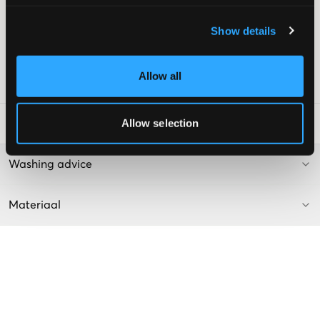
Merkpatch
Verstelbare taille
Show details
Knoop en ritssluiting bij gulp
Kleur: Donkergrijs
Allow all
SKU
:
133629-001
Allow selection
Laundry Advice
:
Washing advice
Materiaal