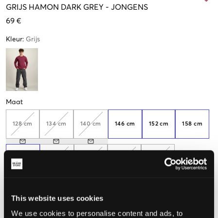
GRIJS
HAMON DARK GREY
-
JONGENS
69 €
Kleur
:
Grijs
Maat
128 cm
134 cm
140 cm
146 cm
152 cm
158 cm
164 cm
170 cm
176 cm
182 cm
188 cm
This website uses cookies
De maat lijkt
We use cookies to personalise content and ads, to