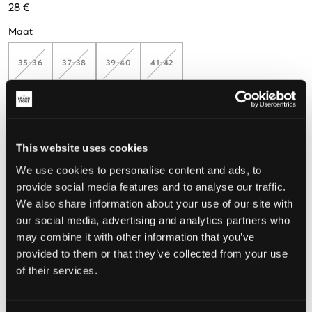
28 €
Maat
35-36
37-38
39-40
41-42
Meet je voeten op, zodat je de juiste maat kunt kiezen
De maat lijkt
This website uses cookies
Te klein
Perfect
Te groot
We use cookies to personalise content and ads, to
provide social media features and to analyse our traffic.
We also share information about your use of our site with
our social media, advertising and analytics partners who
KIES EEN MAAT
may combine it with other information that you’ve
provided to them or that they’ve collected from your use
of their services.
Snelle levering
Gratis verzending vanaf €69
Recht op herroeping binnen 60 dagen