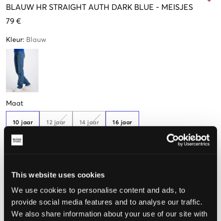
BLAUW
HR STRAIGHT AUTH DARK BLUE
-
MEISJES
79 €
Kleur
:
Blauw
Maat
10 jaar
12 jaar
14 jaar
16 jaar
140 cm
152 cm
164 cm
170 cm
Nog
2
over
Nog
3
over
De maat lijkt
This website uses cookies
We use cookies to personalise content and ads, to
Te klein
Perfect
Te groot
provide social media features and to analyse our traffic.
MAATTABEL
We also share information about your use of our site with