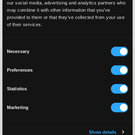
our social media, advertising and analytics partners who
KIES EEN MAAT
may combine it with other information that you’ve
provided to them or that they’ve collected from your use
of their services.
Snelle levering
Gratis verzending vanaf €69
Recht op herroeping binnen 60 dagen
Consent
Necessary
Selection
Jeans van Calvin Klein in een recht model. De taille is normaal
hoog en verstelbaar aan de binnenkant zodat de broek zo goed
Preferences
en comfortabel mogelijk zit. De gulp bestaat uit een knoop en
rits. Dit model is perfect als je geen te smalle maar ook geen te
wijde jeans wilt.
Statistics
Jeans
Recht model
Normale taille
Marketing
Vijfzakkenmodel
Verstelbare taille
Knoop met gulp
Kleur: Authentic Dark Blue
Show details