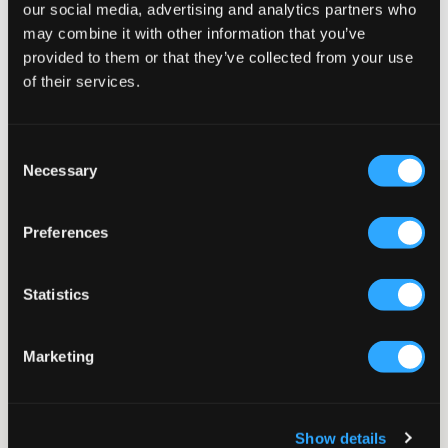
our social media, advertising and analytics partners who
KIES EEN MAAT
may combine it with other information that you’ve
provided to them or that they’ve collected from your use
of their services.
Snelle levering
Gratis verzending vanaf €69
Recht op herroeping binnen 60 dagen
Consent
Necessary
Selection
Jeans van Calvin Klein in een wijde model. De taille is hoog en
verstelbaar aan de binnenkant zodat de broek zo goed en
Preferences
comfortabel mogelijk zit. De gulp bestaat uit een knoop en gulp.
De jeans hebben een gulp met knoop en ritssluiting. Mooi te
combineren met een T-shirt van hetzelfde merk.
Statistics
Jeans
Wijde model
Hoge taille
Marketing
Vijfzakkenmodel
Verstelbare taille
Knoop met gulp
Kleur: Clean Black
Show details