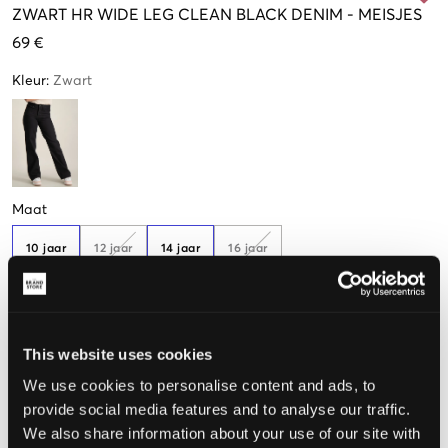
ZWART
HR WIDE LEG CLEAN BLACK DENIM
-
MEISJES
69 €
Kleur
:
Zwart
Maat
10 jaar
12 jaar
14 jaar
16 jaar
140 cm
152 cm
164 cm
170 cm
Nog
3
over
Nog
1
over
De maat lijkt
This website uses cookies
We use cookies to personalise content and ads, to
Te klein
Perfect
Te groot
provide social media features and to analyse our traffic.
MAATTABEL
We also share information about your use of our site with