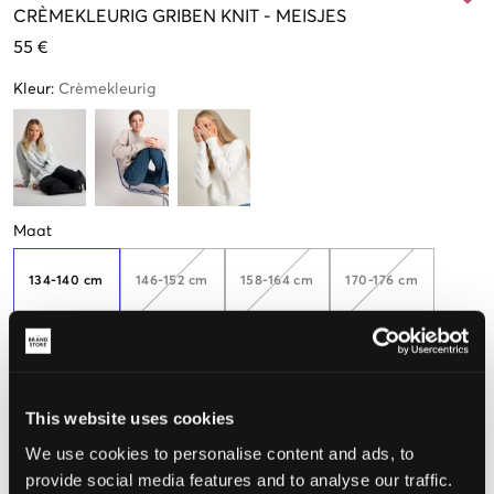
CRÈMEKLEURIG
GRIBEN KNIT
-
MEISJES
55 €
Kleur
:
Crèmekleurig
Maat
134-140 cm
146-152 cm
158-164 cm
170-176 cm
Nog
2
over
182-188
This website uses cookies
We use cookies to personalise content and ads, to
De maat lijkt
provide social media features and to analyse our traffic.