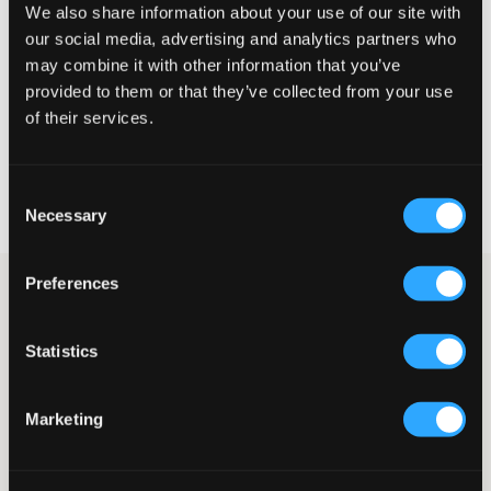
We also share information about your use of our site with
Te klein
Perfect
Te groot
our social media, advertising and analytics partners who
MAATTABEL
may combine it with other information that you’ve
provided to them or that they’ve collected from your use
KIES EEN MAAT
of their services.
Snelle levering
Consent
Gratis verzending vanaf €69
Necessary
Selection
Recht op herroeping binnen 60 dagen
Preferences
Witte gebreide trui van Grunt. De trui heeft een ronde halslijn en
een normale pasvorm. Geribde boorden zijn aanwezig aan de
onderkant en bij de mouwuiteinden. Dit is een klassieke trui die
Statistics
bij veel verschillende onderstukken past. We raden aan om deze
trui voor gebruik te wassen om de mooie pasvorm zo lang
mogelijk te behouden.
Marketing
Trui
Gebreid
Ronde halslijn