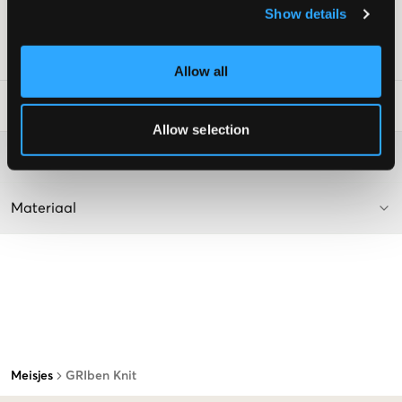
Normale pasvorm
Show details
Kleur: Off White
SKU
:
112559-004
Allow all
Laundry Advice
:
Allow selection
Washing advice
Materiaal
Meisjes
GRIben Knit