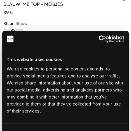
BLAUW
IME TOP
-
MEISJES
39 €
Kleur
:
Blauw
This website uses cookies
Maat
We use cookies to personalise content and ads, to
134-140 cm
146-152 cm
158-164 cm
170-176 cm
provide social media features and to analyse our traffic.
We also share information about your use of our site with
Weinig
our social media, advertising and analytics partners who
beschikbaar
may combine it with other information that you’ve
182-188
provided to them or that they’ve collected from your use
of their services.
De maat lijkt
Consent