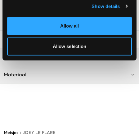
Pasvorm: Flare
Show details
Supplier color/color code
:
ARABELLA
SKU
:
132895-001
Allow all
Laundry Advice
:
Allow selection
Washing advice
Materiaal
Meisjes
JOEY LR FLARE