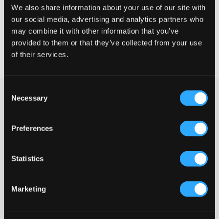
We also share information about your use of our site with
KIES EEN MAAT
our social media, advertising and analytics partners who
may combine it with other information that you’ve
provided to them or that they’ve collected from your use
Snelle levering
of their services.
Gratis verzending vanaf €69
Recht op herroeping binnen 60 dagen
Consent
Femficksjeans van het populaire merk True Religion. De taille is
Necessary
Selection
zeer laag en de gulp bestaat uit een knoop en een korte
ritssluiting. De achterzakken hebben borduursel, klep en knoop.
De pasvorm is flare, wat momenteel het meest populaire
Preferences
jeansmodel is. Deze jeans hebben lange pijpen. De
binnenbeenlengte is 84 cm en alle maten hebben dezelfde
binnenbeenlengte.
Statistics
Jeans
Gulp bestaande uit knoop en ritssluiting
Vijfzakkenmodel
Marketing
Achterzakken met klep en knoop
Borduursel
Lage taille