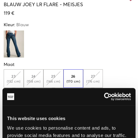
BLAUW
JOEY LR FLARE
-
MEISJES
119 €
Kleur
:
Blauw
Maat
23
24
25
26
27
(152 cm)
(158 cm)
(164 cm)
(170 cm)
(176 cm)
Nog
1
over
De maat lijkt
This website uses cookies
Te klein
Perfect
Te groot
We use cookies to personalise content and ads, to
MAATTABEL
provide social media features and to analyse our traffic.